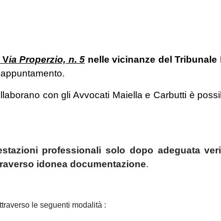
 V
ia Properzio, n. 5
nelle vicinanze del Tribunale M
o appuntamento.
llaborano con gli Avvocati Maiella e Carbutti è possib
estazioni professionali solo dopo adeguata veri
attraverso idonea documentazione
.
ttraverso le seguenti modalità :