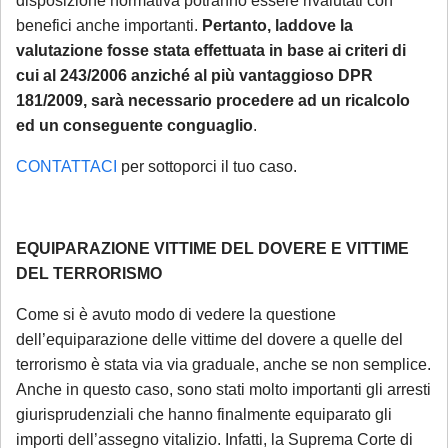
disposizione normativa potranno essere rivalutati con
rinviabili) saranno prese in carico al rientro,
benefici anche importanti.
Pertanto, laddove la
a partire dal 1° settembre 2026.
valutazione fosse stata effettuata in base ai criteri di
cui al 243/2006 anziché al più vantaggioso DPR
181/2009, sarà necessario procedere ad un ricalcolo
ed un conseguente conguaglio
.
CONTATTACI
per sottoporci il tuo caso.
EQUIPARAZIONE VITTIME DEL DOVERE E VITTIME
DEL TERRORISMO
Come si è avuto modo di vedere la questione
dell’equiparazione delle vittime del dovere a quelle del
terrorismo è stata via via graduale, anche se non semplice.
Anche in questo caso, sono stati molto importanti gli arresti
giurisprudenziali che hanno finalmente equiparato gli
importi dell’assegno vitalizio. Infatti, la Suprema Corte di