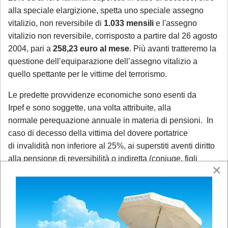
alla speciale elargizione, spetta uno speciale assegno
vitalizio, non reversibile di
1.033 mensili
e l'assegno
vitalizio non reversibile, corrisposto a partire dal 26 agosto
2004, pari a
258,23 euro al mese
. Più avanti tratteremo la
questione dell’equiparazione dell’assegno vitalizio a
quello spettante per le vittime del terrorismo.
Le predette provvidenze economiche sono esenti da
Irpef e sono soggette, una volta attribuite, alla
normale perequazione annuale in materia di pensioni. In
caso di decesso della vittima del dovere portatrice
di invalidità non inferiore al 25%, ai superstiti aventi diritto
alla pensione di reversibilità o indiretta (coniuge, figli
×
minori o maggiorenni, genitori, fratelli e sorelle se
conviventi e a carico) sono attribuite, inoltre, due
annualità del trattamento di reversibilità, comprensive della
13^ mensilità.