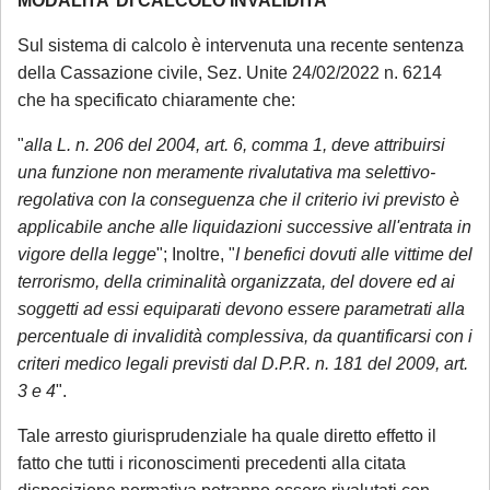
MODALITA’ DI CALCOLO INVALIDITA’
termine di scadenza ricadente nel
Sul sistema di calcolo è intervenuta una recente sentenza
periodo di chiusura,
solo se
della Cassazione civile, Sez. Unite 24/02/2022 n. 6214
comunicate tempestivamente alla
che ha specificato chiaramente che:
notifica
;
"
alla L. n. 206 del 2004, art. 6, comma 1, deve attribuirsi
Per tali casistiche La invitiamo a descrivere
una funzione non meramente rivalutativa ma selettivo-
dettagliatamente la situazione in una
regolativa con la conseguenza che il criterio ivi previsto è
email: la Sua richiesta sarà evasa
applicabile anche alle liquidazioni successive all'entrata in
vigore della legge
"; Inoltre, "
I benefici dovuti alle vittime del
esclusivamente tramite email di riscontro
terrorismo, della criminalità organizzata, del dovere ed ai
da parte dello Studio, che indicherà le
soggetti ad essi equiparati devono essere parametrati alla
modalità di gestione.
percentuale di invalidità complessiva, da quantificarsi con i
criteri medico legali previsti dal D.P.R. n. 181 del 2009, art.
Se è già cliente dello Studio
, le richieste
3 e 4
".
non strettamente urgenti (aggiornamenti
sullo stato della pratica, quesiti generali,
Tale arresto giurisprudenziale ha quale diretto effetto il
fatto che tutti i riconoscimenti precedenti alla citata
gestione adempimenti processuali