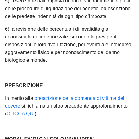
sarà gestita in videoconferenza a fronte di
5) l’esenzione dall’imposta di bollo, sui documenti e gli atti
un compenso di
€ 180,00
, in ragione del
delle procedure di liquidazione dei benefici ed esenzione
delle predette indennità da ogni tipo d’imposta;
periodo di chiusura dello Studio.
Si precisa
che tale maggiorazione non comporta un
6) la revisione delle percentuali di invalidità già
trattamento prioritario
: l'appuntamento
riconosciute ed indennizzate, secondo le previgenti
sarà calendarizzato in base alla disponibilità
disposizioni, e loro rivalutazione, per eventuale intercorso
dei professionisti, in relazione all'urgenza
aggravamento fisico e per riconoscimento del danno
della questione posta. Se interessato, si
biologico e morale.
invita a mandare una mail con richiesta di
prenotazione.
PRESCRIZIONE
Sarà comunque garantita assistenza
In merito alla
prescrizione della domanda di vittima del
urgente esclusivamente per le seguenti
dovere
si richiama un altro precedente approfondimento
casistiche
:
(
CLICCA QUI
)
avviso di conclusione delle indagini ex
art. 415-bis c.p.p.;
ricorsi, memorie e osservazioni con