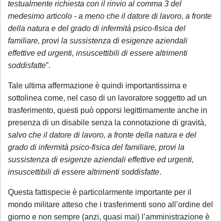
testualmente richiesta con il rinvio al comma 3 del
informiamo che ogni richiesta di
medesimo articolo - a meno che il datore di lavoro, a fronte
consulenza pervenuta in questo periodo
della natura e del grado di infermità psico-fisica del
sarà gestita in videoconferenza a fronte di
familiare, provi la sussistenza di esigenze aziendali
un compenso di
€ 180,00
, in ragione del
effettive ed urgenti, insuscettibili di essere altrimenti
periodo di chiusura dello Studio.
Si precisa
soddisfatte
”.
che tale maggiorazione non comporta un
Tale ultima affermazione è quindi importantissima e
trattamento prioritario
: l'appuntamento
sottolinea come, nel caso di un lavoratore soggetto ad un
sarà calendarizzato in base alla disponibilità
trasferimento, questi può opporsi legittimamente anche in
dei professionisti, in relazione all'urgenza
presenza di un disabile senza la connotazione di gravità,
della questione posta. Se interessato, si
salvo che il datore di lavoro, a fronte della natura e del
invita a mandare una mail con richiesta di
grado di infermità psico-fisica del familiare, provi la
prenotazione.
sussistenza di esigenze aziendali effettive ed urgenti,
insuscettibili di essere altrimenti soddisfatte
.
Sarà comunque garantita assistenza
Questa fattispecie è particolarmente importante per il
urgente esclusivamente per le seguenti
mondo militare atteso che i trasferimenti sono all’ordine del
casistiche
:
giorno e non sempre (anzi, quasi mai) l’amministrazione è