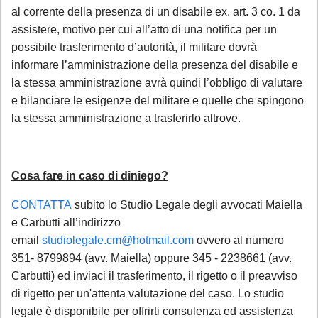
avviso di conclusione delle indagini ex
al corrente della presenza di un disabile ex. art. 3 co. 1 da
art. 415-bis c.p.p.;
assistere, motivo per cui all’atto di una notifica per un
ricorsi, memorie e osservazioni con
possibile trasferimento d’autorità, il militare dovrà
informare l’amministrazione della presenza del disabile e
termine di scadenza ricadente nel
la stessa amministrazione avrà quindi l’obbligo di valutare
periodo di chiusura,
solo se
e bilanciare le esigenze del militare e quelle che spingono
comunicate tempestivamente alla
la stessa amministrazione a trasferirlo altrove.
notifica
;
Per tali casistiche La invitiamo a descrivere
Cosa fare in caso di diniego?
dettagliatamente la situazione in una
email: la Sua richiesta sarà evasa
CONTATTA
subito lo Studio Legale degli avvocati Maiella
esclusivamente tramite email di riscontro
e Carbutti all’indirizzo
da parte dello Studio, che indicherà le
email
studiolegale.cm@hotmail.com
ovvero al numero
modalità di gestione.
351- 8799894 (avv. Maiella) oppure 345 - 2238661 (avv.
Carbutti) ed inviaci il trasferimento, il rigetto o il preavviso
Se è già cliente dello Studio
, le richieste
di rigetto per un'attenta valutazione del caso. Lo studio
legale è disponibile per offrirti consulenza ed assistenza
non strettamente urgenti (aggiornamenti