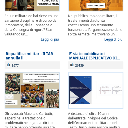
Sei un militare ed hai ricevuto una
Nel pubblico impiego militare, i
sanzione disciplinare di corpo del
trasferimenti d’autorità
Rimprovero, della Consegna o
costituiscono uno strumento
della Consegna di rigore? Stai
funzionale all’organizzazione delle
valutando un…
Forze Armate, ma trovano un…
Leggi di più
Leggi di più
Riqualifica militari: Il TAR
E' stato pubblicato il
annulla il…
MANUALE ESPLICATIVO DI…
9577
26139
Gli avvocati Maiella e Carbutti,
A distanza di oltre 10 anni
esperti nella trattazione di
dall’entrata in vigore del Codice
problematiche legate al diritto
dell’Ordinamento militare e del
militare hanno ottenuto un’altra
Testo Unico, sono ancora molti gli