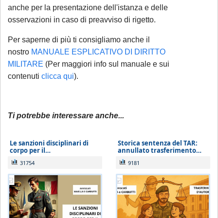
anche per la presentazione dell'istanza e delle
sullo stato della pratica, quesiti generali,
osservazioni in caso di preavviso di rigetto.
gestione adempimenti processuali
rinviabili) saranno prese in carico al rientro,
Per saperne di più ti consigliamo anche il
a partire dal 1° settembre 2026.
nostro
MANUALE ESPLICATIVO DI DIRITTO
MILITARE
(Per maggiori info sul manuale e sui
contenuti
clicca qui
).
Ti potrebbe interessare anche...
Le sanzioni disciplinari di
Storica sentenza del TAR:
corpo per il…
annullato trasferimento…
31754
9181