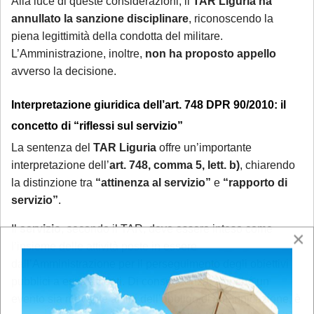
Alla luce di queste considerazioni, il
TAR Liguria ha
annullato la sanzione disciplinare
, riconoscendo la
piena legittimità della condotta del militare.
L’Amministrazione, inoltre,
non ha proposto appello
avverso la decisione.
Interpretazione giuridica dell’art. 748 DPR 90/2010: il
concetto di “riflessi sul servizio”
La sentenza del
TAR Liguria
offre un’importante
interpretazione dell’
art. 748, comma 5, lett. b)
, chiarendo
la distinzione tra
“attinenza al servizio”
e
“rapporto di
servizio”
.
Il
servizio
, secondo il TAR, deve essere inteso come
×
l’insieme delle attività poste in essere
dall’Amministrazione per il perseguimento degli obiettivi
pubblici a essa affidati. Di conseguenza, affinché un
evento sia rilevante ai fini dell’obbligo di comunicazione, è