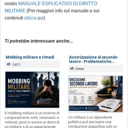
rinviabili) saranno prese in carico al rientro,
nostro
MANUALE ESPLICATIVO DI DIRITTO
MILITARE
(Per maggiori info sul manuale e sui
a partire dal 1° settembre 2026.
contenuti
clicca qui
)
Ti potrebbe interessare anche...
Mobbing militare e rimedi
Autorizzazione al secondo
lavoro - Problematiche…
12671
29444
Il mobbing militare è un insieme di
Un militare o un dipendente
comportamenti ostili, sistematici e
pubblico può percepire una
reiterati, posti in essere ai danni di
retribuzione aggiuntiva solo se
un militare o di un appartenente