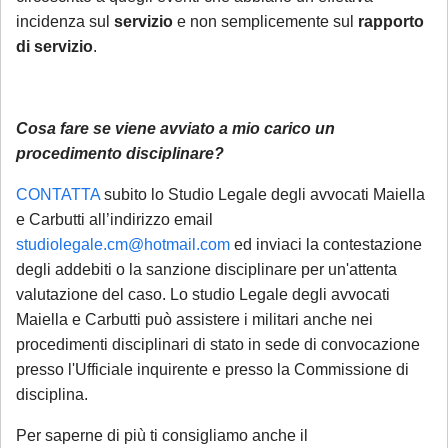
ricorsi, memorie e osservazioni con
incidenza sul
servizio
e non semplicemente sul
rapporto
termine di scadenza ricadente nel
di servizio
.
periodo di chiusura,
solo se
comunicate tempestivamente alla
notifica
;
Cosa fare se viene avviato a mio carico un
procedimento disciplinare?
Per tali casistiche La invitiamo a descrivere
dettagliatamente la situazione in una
CONTATTA
subito lo Studio Legale degli avvocati Maiella
email: la Sua richiesta sarà evasa
e Carbutti all’indirizzo email
esclusivamente tramite email di riscontro
studiolegale.cm@hotmail.com
ed inviaci la contestazione
da parte dello Studio, che indicherà le
degli addebiti o la sanzione disciplinare per un'attenta
valutazione del caso. Lo studio Legale degli avvocati
modalità di gestione.
Maiella e Carbutti può assistere i militari anche nei
procedimenti disciplinari di stato in sede di convocazione
Se è già cliente dello Studio
, le richieste
presso l'Ufficiale inquirente e presso la Commissione di
non strettamente urgenti (aggiornamenti
disciplina.
sullo stato della pratica, quesiti generali,
gestione adempimenti processuali
Per saperne di più ti consigliamo anche il