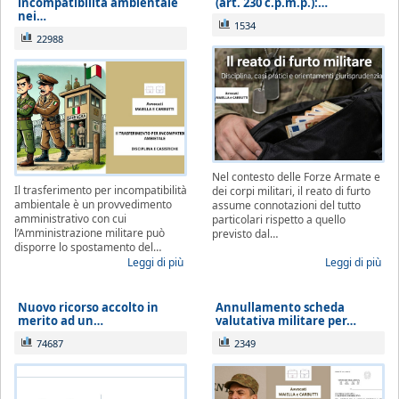
incompatibilità ambientale
(art. 230 c.p.m.p.):…
nei…
1534
22988
Nel contesto delle Forze Armate e
Il trasferimento per incompatibilità
dei corpi militari, il reato di furto
ambientale è un provvedimento
assume connotazioni del tutto
amministrativo con cui
particolari rispetto a quello
l’Amministrazione militare può
previsto dal…
disporre lo spostamento del…
Leggi di più
Leggi di più
Nuovo ricorso accolto in
Annullamento scheda
merito ad un…
valutativa militare per…
74687
2349