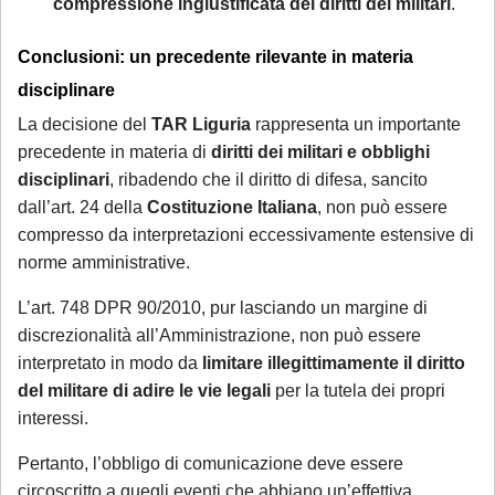
compressione ingiustificata dei diritti dei militari
.
sarà gestita in videoconferenza a fronte di
un compenso di
€ 180,00
, in ragione del
Conclusioni: un precedente rilevante in materia
periodo di chiusura dello Studio.
Si precisa
disciplinare
che tale maggiorazione non comporta un
La decisione del
TAR Liguria
rappresenta un importante
trattamento prioritario
: l'appuntamento
precedente in materia di
diritti dei militari e obblighi
sarà calendarizzato in base alla disponibilità
disciplinari
, ribadendo che il diritto di difesa, sancito
dei professionisti, in relazione all'urgenza
dall’art. 24 della
Costituzione Italiana
, non può essere
della questione posta. Se interessato, si
compresso da interpretazioni eccessivamente estensive di
invita a mandare una mail con richiesta di
norme amministrative.
prenotazione.
L’art. 748 DPR 90/2010, pur lasciando un margine di
discrezionalità all’Amministrazione, non può essere
Sarà comunque garantita assistenza
interpretato in modo da
limitare illegittimamente il diritto
urgente esclusivamente per le seguenti
del militare di adire le vie legali
per la tutela dei propri
casistiche
:
interessi.
avviso di conclusione delle indagini ex
Pertanto, l’obbligo di comunicazione deve essere
art. 415-bis c.p.p.;
circoscritto a quegli eventi che abbiano un’effettiva