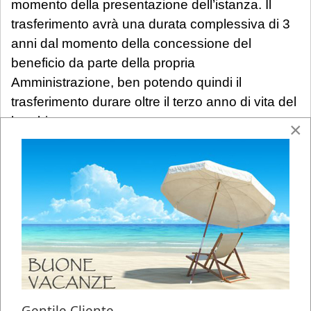
momento della presentazione dell’istanza. Il
trasferimento avrà una durata complessiva di 3
anni dal momento della concessione del
beneficio da parte della propria
Amministrazione, ben potendo quindi il
trasferimento durare oltre il terzo anno di vita del
bambino.
×
Non ha alcuna rilevanza la sussistenza e la
tipologia di rapporto tra i genitori del bambino
(matrimonio, convivenza, separazione, divorzio,
ecc.).
Requisito c)
– L’altro genitore deve prestare la
propria attività lavorativa in un’altra Provincia o
Regione rispetto a quella ove presta servizio il
richiedente.
Gentile Cliente,