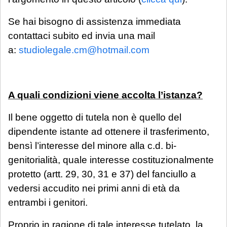
dei professionisti, in relazione all'urgenza
Se hai bisogno di assistenza immediata
della questione posta. Se interessato, si
contattaci subito ed invia una mail
invita a mandare una mail con richiesta di
a:
studiolegale.cm@hotmail.com
prenotazione.
Sarà comunque garantita assistenza
urgente esclusivamente per le seguenti
A quali condizioni viene accolta l’istanza?
casistiche
:
Il bene oggetto di tutela non è quello del
avviso di conclusione delle indagini ex
dipendente istante ad ottenere il trasferimento,
art. 415-bis c.p.p.;
bensì l’interesse del minore alla c.d. bi-
ricorsi, memorie e osservazioni con
genitorialità, quale interesse costituzionalmente
termine di scadenza ricadente nel
protetto (artt. 29, 30, 31 e 37) del fanciullo a
periodo di chiusura,
solo se
vedersi accudito nei primi anni di età da
comunicate tempestivamente alla
entrambi i genitori.
notifica
;
Proprio in ragione di tale interesse tutelato, la