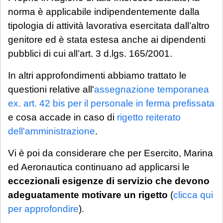
Per tali casistiche La invitiamo a descrivere
norma è applicabile indipendentemente dalla
dettagliatamente la situazione in una
tipologia di attività lavorativa esercitata dall’altro
email: la Sua richiesta sarà evasa
genitore ed è stata estesa anche ai dipendenti
esclusivamente tramite email di riscontro
pubblici di cui all’art. 3 d.lgs. 165/2001.
da parte dello Studio, che indicherà le
modalità di gestione.
In altri approfondimenti abbiamo trattato le
questioni relative all'
assegnazione temporanea
Se è già cliente dello Studio
, le richieste
ex. art. 42 bis per il personale in ferma prefissata
non strettamente urgenti (aggiornamenti
e cosa accade in caso di
rigetto reiterato
sullo stato della pratica, quesiti generali,
dell'amministrazione
.
gestione adempimenti processuali
Vi è poi da considerare che per Esercito, Marina
rinviabili) saranno prese in carico al rientro,
ed Aeronautica continuano ad applicarsi le
a partire dal 1° settembre 2026.
eccezionali esigenze di servizio che devono
adeguatamente motivare un rigetto
(
clicca qui
per approfondire
).