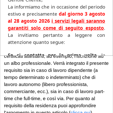
La informiamo che in occasione del periodo
Ciò che deve emergere in maniera chiara e
estivo e precisamente
dal giorno 3 agosto
certa è l’attività lavorativa dell’altro genitore.
al 28 agosto 2026
i servizi legali saranno
Anche in questo caso non è rilevante la tipologia
garantiti solo come di seguito esposto
.
di attività lavorativa, purché questa sia
La invitiamo pertanto a leggere con
dimostrabile attraverso un contratto di lavoro
attenzione quanto segue:
ovvero un’autocertificazione/autodichiarazione
oppure ancora attraverso la produzione di
Se ci contatta per la prima volta
, la
certificati attestanti, ad esempio, l’iscrizione ad
informiamo che ogni richiesta di
un albo professionale. Verrà integrato il presente
consulenza pervenuta in questo periodo
requisito sia in caso di lavoro dipendente (a
sarà gestita in videoconferenza a fronte di
tempo determinato o indeterminato) che di
un compenso di
€ 180,00
, in ragione del
lavoro autonomo (libero professionista,
periodo di chiusura dello Studio.
Si precisa
commerciante, ecc.), sia in caso di lavoro part-
che tale maggiorazione non comporta un
time che full-time, e così via. Per quanto al
trattamento prioritario
: l'appuntamento
requisito della residenza puoi approfondire
sarà calendarizzato in base alla disponibilità
l'argomento in questo articolo
(
clicca qui
).