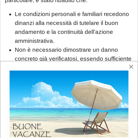
particolare, è stato ribadito che:
Le condizioni personali e familiari recedono
dinanzi alla necessità di tutelare il buon
andamento e la continuità dell’azione
amministrativa.
Non è necessario dimostrare un danno
concreto già verificatosi, essendo sufficiente
×
il rischio di compromissione del prestigio e
dell’efficienza dell’amministrazione.
La discrezionalità dell’amministrazione è
sindacabile solo per manifesta
irragionevolezza, illogicità o sproporzione,
elementi non ravvisati nel caso in esame.
Il TAR ha inoltre sottolineato che l’adozione del
trasferimento rispondeva a un’esigenza