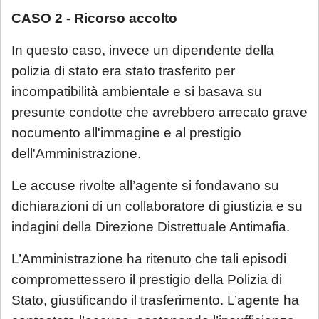
sarà calendarizzato in base alla disponibilità
CASO 2 - Ricorso accolto
dei professionisti, in relazione all'urgenza
In questo caso, invece un dipendente della
della questione posta. Se interessato, si
polizia di stato era stato trasferito per
invita a mandare una mail con richiesta di
incompatibilità ambientale e si basava su
prenotazione.
presunte condotte che avrebbero arrecato grave
Sarà comunque garantita assistenza
nocumento all'immagine e al prestigio
urgente esclusivamente per le seguenti
dell'Amministrazione.
casistiche
:
Le accuse rivolte all’agente si fondavano su
avviso di conclusione delle indagini ex
dichiarazioni di un collaboratore di giustizia e su
art. 415-bis c.p.p.;
indagini della Direzione Distrettuale Antimafia.
ricorsi, memorie e osservazioni con
termine di scadenza ricadente nel
L’Amministrazione ha ritenuto che tali episodi
periodo di chiusura,
solo se
compromettessero il prestigio della Polizia di
comunicate tempestivamente alla
Stato, giustificando il trasferimento. L’agente ha
notifica
;