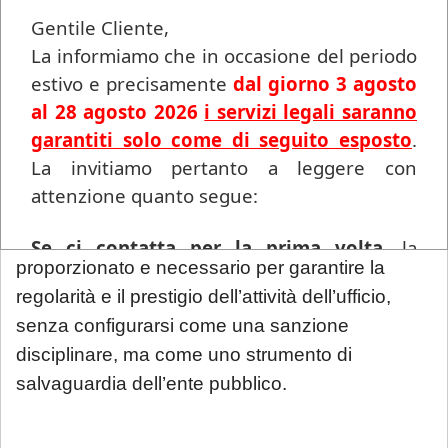
legittima, considerando anche episodi passati
Gentile Cliente,
che confermavano la continuità dei problemi. Le
La informiamo che in occasione del periodo
contestazioni del ricorrente, inclusa la
estivo e precisamente
dal giorno 3 agosto
sproporzione della misura rispetto alle sue
al 28 agosto 2026
i servizi legali saranno
esigenze familiari, sono state respinte, in quanto
garantiti solo come di seguito esposto
.
l’amministrazione non è tenuta a una
La invitiamo pertanto a leggere con
comparazione puntuale con interessi personali.
attenzione quanto segue:
Infine, il trasferimento è stato giudicato
Se ci contatta per la prima volta
, la
proporzionato e necessario per garantire la
informiamo che ogni richiesta di
regolarità e il prestigio dell’attività dell’ufficio,
consulenza pervenuta in questo periodo
senza configurarsi come una sanzione
sarà gestita in videoconferenza a fronte di
disciplinare, ma come uno strumento di
un compenso di
€ 180,00
, in ragione del
salvaguardia dell’ente pubblico.
periodo di chiusura dello Studio.
Si precisa
che tale maggiorazione non comporta un
trattamento prioritario
: l'appuntamento