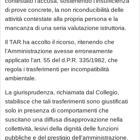
contestato l’accusa, sostenendo l’insufficienza
di prove concrete, la non riconducibilità delle
Per tali casistiche La invitiamo a descrivere
attività contestate alla propria persona e la
dettagliatamente la situazione in una
mancanza di una seria valutazione istruttoria.
email: la Sua richiesta sarà evasa
esclusivamente tramite email di riscontro
Il TAR ha accolto il ricorso, ritenendo che
da parte dello Studio, che indicherà le
l’Amministrazione avesse erroneamente
modalità di gestione.
applicato l’art. 55 del d.P.R. 335/1982, che
regola i trasferimenti per incompatibilità
Se è già cliente dello Studio
, le richieste
ambientale.
non strettamente urgenti (aggiornamenti
sullo stato della pratica, quesiti generali,
La giurisprudenza, richiamata dal Collegio,
gestione adempimenti processuali
stabilisce che tali trasferimenti sono giustificati
rinviabili) saranno prese in carico al rientro,
solo in presenza di comportamenti che
a partire dal 1° settembre 2026.
suscitano una diffusa disapprovazione nella
collettività, lesivi della dignità delle funzioni
pubbliche e del prestigio dell’amministrazione.