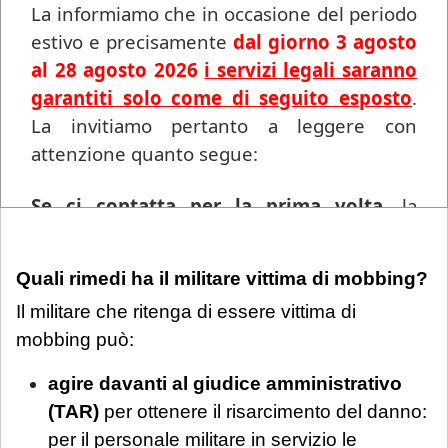
La informiamo che in occasione del periodo
del mobbing, così come la mancata
estivo e precisamente
dal giorno 3 agosto
impugnazione degli atti, pur potendo indebolire
al 28 agosto 2026
i servizi legali saranno
sensibilmente la domanda risarcitoria, va
garantiti solo come di seguito esposto
.
valutata nel quadro complessivo. Il fulcro resta
La invitiamo pertanto a leggere con
sempre la dimostrazione dell'intento
attenzione quanto segue:
persecutorio e del nesso causale tra le condotte
e il danno.
Se ci contatta per la prima volta
, la
informiamo che ogni richiesta di
consulenza pervenuta in questo periodo
Quali rimedi ha il militare vittima di mobbing?
sarà gestita in videoconferenza a fronte di
Il militare che ritenga di essere vittima di
un compenso di
€ 180,00
, in ragione del
mobbing può:
periodo di chiusura dello Studio.
Si precisa
che tale maggiorazione non comporta un
agire davanti al giudice amministrativo
trattamento prioritario
: l'appuntamento
(TAR)
per ottenere il risarcimento del danno:
sarà calendarizzato in base alla disponibilità
per il personale militare in servizio le