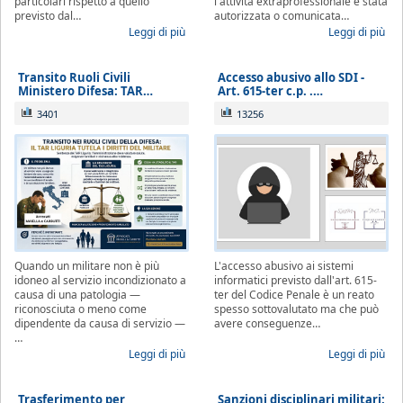
particolari rispetto a quello
l'attività extraprofessionale è stata
previsto dal…
autorizzata o comunicata…
Leggi di più
Leggi di più
Transito Ruoli Civili
Accesso abusivo allo SDI -
Ministero Difesa: TAR…
Art. 615-ter c.p. .…
3401
13256
Quando un militare non è più
L'accesso abusivo ai sistemi
idoneo al servizio incondizionato a
informatici previsto dall'art. 615-
causa di una patologia —
ter del Codice Penale è un reato
riconosciuta o meno come
spesso sottovalutato ma che può
dipendente da causa di servizio —
avere conseguenze…
…
Leggi di più
Leggi di più
Trasferimento per
Sanzioni disciplinari militari: