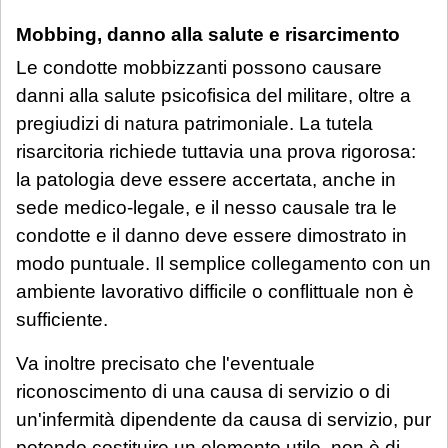
dettagliatamente la situazione in una
Mobbing, danno alla salute e risarcimento
email: la Sua richiesta sarà evasa
Le condotte mobbizzanti possono causare
esclusivamente tramite email di riscontro
danni alla salute psicofisica del militare, oltre a
da parte dello Studio, che indicherà le
pregiudizi di natura patrimoniale. La tutela
modalità di gestione.
risarcitoria richiede tuttavia una prova rigorosa:
la patologia deve essere accertata, anche in
Se è già cliente dello Studio
, le richieste
sede medico-legale, e il nesso causale tra le
non strettamente urgenti (aggiornamenti
condotte e il danno deve essere dimostrato in
sullo stato della pratica, quesiti generali,
modo puntuale. Il semplice collegamento con un
gestione adempimenti processuali
ambiente lavorativo difficile o conflittuale non è
rinviabili) saranno prese in carico al rientro,
sufficiente.
a partire dal 1° settembre 2026.
Va inoltre precisato che l'eventuale
riconoscimento di una causa di servizio o di
un'infermità dipendente da causa di servizio, pur
potendo costituire un elemento utile, non è di