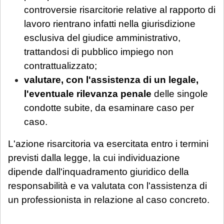
dei professionisti, in relazione all'urgenza
controversie risarcitorie relative al rapporto di
della questione posta. Se interessato, si
lavoro rientrano infatti nella giurisdizione
invita a mandare una mail con richiesta di
esclusiva del giudice amministrativo,
prenotazione.
trattandosi di pubblico impiego non
contrattualizzato;
Sarà comunque garantita assistenza
valutare, con l'assistenza di un legale,
urgente esclusivamente per le seguenti
l'eventuale rilevanza penale
delle singole
casistiche
:
condotte subite, da esaminare caso per
avviso di conclusione delle indagini ex
caso.
art. 415-bis c.p.p.;
ricorsi, memorie e osservazioni con
L'azione risarcitoria va esercitata entro i termini
termine di scadenza ricadente nel
previsti dalla legge, la cui individuazione
periodo di chiusura,
solo se
dipende dall'inquadramento giuridico della
comunicate tempestivamente alla
responsabilità e va valutata con l'assistenza di
notifica
;
un professionista in relazione al caso concreto.
Per tali casistiche La invitiamo a descrivere