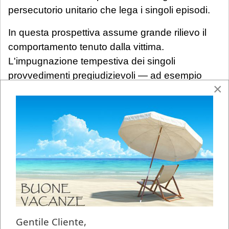
persecutorio unitario che lega i singoli episodi.
In questa prospettiva assume grande rilievo il
comportamento tenuto dalla vittima.
L'impugnazione tempestiva dei singoli
provvedimenti pregiudizievoli — ad esempio
×
ripetute sanzioni disciplinari o l'abbassamento
della qualifica nella documentazione
caratteristica — attraverso ricorsi gerarchici o al
TAR è altamente rilevante sul piano probatorio:
l'eventuale annullamento di tali atti può costituire
un importante indizio del più ampio disegno
vessatorio.
Va però precisato che non esiste alcun
automatismo: l'annullamento dei singoli
Gentile Cliente,
provvedimenti non esaurisce, da solo, la prova