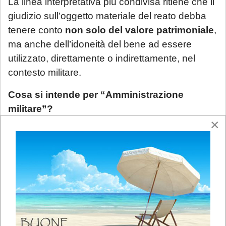
La linea interpretativa più condivisa ritiene che il
giudizio sull’oggetto materiale del reato debba
tenere conto
non solo del valore patrimoniale
,
ma anche dell’idoneità del bene ad essere
utilizzato, direttamente o indirettamente, nel
contesto militare.
Cosa si intende per “Amministrazione
militare”?
×
L’art. 230, comma 2, fa riferimento al danno
arrecato all’
Amministrazione militare
. Ma il
significato di questa espressione non è affatto
pacifico.
Inizialmente la Cassazione, a Sezioni Unite,
aveva adottato una lettura restrittiva,
circoscrivendo il concetto al
Ministero della