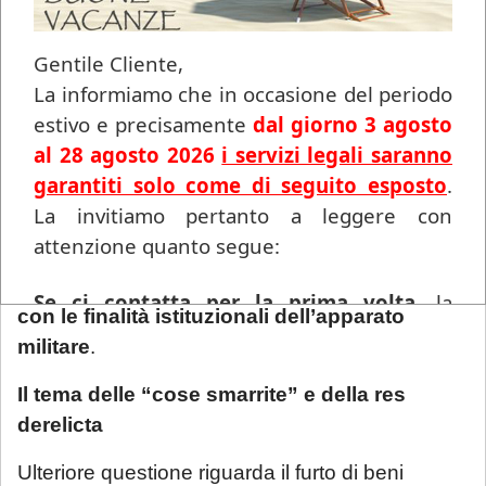
Difesa
. In seguito, però, si è affermata
un’interpretazione più ampia, che ricomprende
Gentile Cliente,
anche altri enti
funzionalmente inseriti nel
La informiamo che in occasione del periodo
sistema delle Forze Armate
, come l’Arma dei
estivo e precisamente
dal giorno 3 agosto
Carabinieri, la Guardia di Finanza e ogni altro
al 28 agosto 2026
i servizi legali saranno
corpo a ordinamento militare.
garantiti solo come di seguito esposto
.
La invitiamo pertanto a leggere con
Secondo l’approccio funzionale, è irrilevante
attenzione quanto segue:
l'appartenenza formale del bene: ciò che conta
è la sua
destinazione d’uso e la connessione
Se ci contatta per la prima volta
, la
con le finalità istituzionali dell’apparato
informiamo che ogni richiesta di
militare
.
consulenza pervenuta in questo periodo
sarà gestita in videoconferenza a fronte di
Il tema delle “cose smarrite” e della res
un compenso di
€ 180,00
, in ragione del
derelicta
periodo di chiusura dello Studio.
Si precisa
Ulteriore questione riguarda il furto di beni
che tale maggiorazione non comporta un