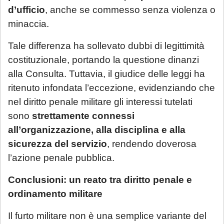
d’ufficio
, anche se commesso senza violenza o
notifica
;
minaccia.
Per tali casistiche La invitiamo a descrivere
Tale differenza ha sollevato dubbi di legittimità
dettagliatamente la situazione in una
costituzionale, portando la questione dinanzi
email: la Sua richiesta sarà evasa
alla Consulta. Tuttavia, il giudice delle leggi ha
esclusivamente tramite email di riscontro
ritenuto infondata l’eccezione, evidenziando che
da parte dello Studio, che indicherà le
nel diritto penale militare gli interessi tutelati
modalità di gestione.
sono
strettamente connessi
Se è già cliente dello Studio
, le richieste
all’organizzazione, alla disciplina e alla
non strettamente urgenti (aggiornamenti
sicurezza del servizio
, rendendo doverosa
sullo stato della pratica, quesiti generali,
l’azione penale pubblica.
gestione adempimenti processuali
Conclusioni: un reato tra diritto penale e
rinviabili) saranno prese in carico al rientro,
ordinamento militare
a partire dal 1° settembre 2026.
Il furto militare non è una semplice variante del