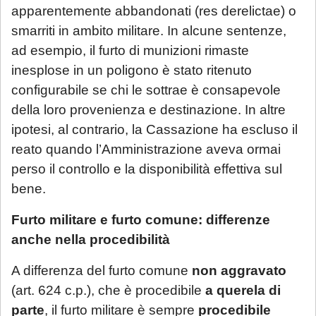
apparentemente abbandonati (res derelictae) o
trattamento prioritario
: l'appuntamento
smarriti in ambito militare. In alcune sentenze,
sarà calendarizzato in base alla disponibilità
ad esempio, il furto di munizioni rimaste
dei professionisti, in relazione all'urgenza
inesplose in un poligono è stato ritenuto
della questione posta. Se interessato, si
configurabile se chi le sottrae è consapevole
invita a mandare una mail con richiesta di
della loro provenienza e destinazione. In altre
prenotazione.
ipotesi, al contrario, la Cassazione ha escluso il
reato quando l’Amministrazione aveva ormai
Sarà comunque garantita assistenza
perso il controllo e la disponibilità effettiva sul
urgente esclusivamente per le seguenti
bene.
casistiche
:
avviso di conclusione delle indagini ex
Furto militare e furto comune: differenze
art. 415-bis c.p.p.;
anche nella procedibilità
ricorsi, memorie e osservazioni con
A differenza del furto comune
non aggravato
termine di scadenza ricadente nel
(art. 624 c.p.), che è procedibile
a querela di
periodo di chiusura,
solo se
parte
, il furto militare è sempre
procedibile
comunicate tempestivamente alla