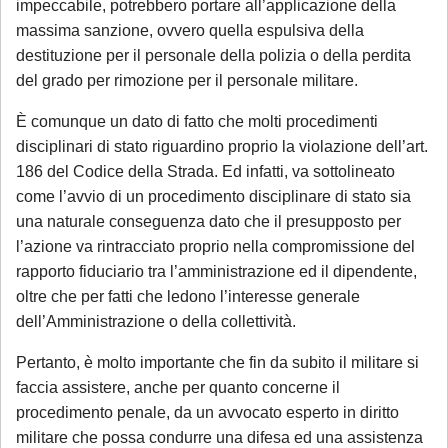
art. 415-bis c.p.p.;
impeccabile, potrebbero portare all’applicazione della
massima sanzione, ovvero quella espulsiva della
ricorsi, memorie e osservazioni con
destituzione per il personale della polizia o della perdita
termine di scadenza ricadente nel
del grado per rimozione per il personale militare.
periodo di chiusura,
solo se
comunicate tempestivamente alla
È comunque un dato di fatto che molti procedimenti
notifica
;
disciplinari di stato riguardino proprio la violazione dell’art.
186 del Codice della Strada. Ed infatti, va sottolineato
Per tali casistiche La invitiamo a descrivere
come l’avvio di un procedimento disciplinare di stato sia
dettagliatamente la situazione in una
una naturale conseguenza dato che il presupposto per
email: la Sua richiesta sarà evasa
l’azione va rintracciato proprio nella compromissione del
esclusivamente tramite email di riscontro
rapporto fiduciario tra l’amministrazione ed il dipendente,
oltre che per fatti che ledono l’interesse generale
da parte dello Studio, che indicherà le
dell’Amministrazione o della collettività.
modalità di gestione.
Pertanto, è molto importante che fin da subito il militare si
Se è già cliente dello Studio
, le richieste
faccia assistere, anche per quanto concerne il
non strettamente urgenti (aggiornamenti
procedimento penale, da un avvocato esperto in diritto
sullo stato della pratica, quesiti generali,
militare che possa condurre una difesa ed una assistenza