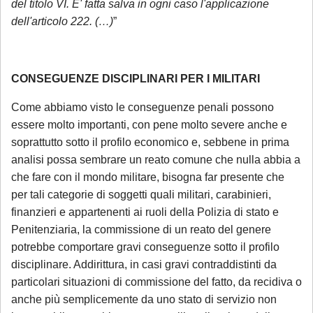
del titolo VI. E' fatta salva in ogni caso l'applicazione
consulenza pervenuta in questo periodo
dell'articolo 222. (…)
”
sarà gestita in videoconferenza a fronte di
un compenso di
€ 180,00
, in ragione del
periodo di chiusura dello Studio.
Si precisa
CONSEGUENZE DISCIPLINARI PER I MILITARI
che tale maggiorazione non comporta un
trattamento prioritario
: l'appuntamento
Come abbiamo visto le conseguenze penali possono
sarà calendarizzato in base alla disponibilità
essere molto importanti, con pene molto severe anche e
dei professionisti, in relazione all'urgenza
soprattutto sotto il profilo economico e, sebbene in prima
analisi possa sembrare un reato comune che nulla abbia a
della questione posta. Se interessato, si
che fare con il mondo militare, bisogna far presente che
invita a mandare una mail con richiesta di
per tali categorie di soggetti quali militari, carabinieri,
prenotazione.
finanzieri e appartenenti ai ruoli della Polizia di stato e
Penitenziaria, la commissione di un reato del genere
Sarà comunque garantita assistenza
potrebbe comportare gravi conseguenze sotto il profilo
urgente esclusivamente per le seguenti
disciplinare. Addirittura, in casi gravi contraddistinti da
casistiche
:
particolari situazioni di commissione del fatto, da recidiva o
avviso di conclusione delle indagini ex
anche più semplicemente da uno stato di servizio non