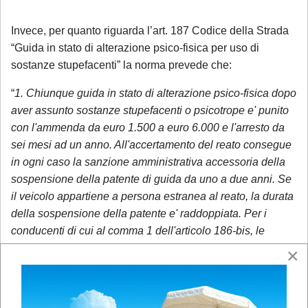
Invece, per quanto riguarda l’art. 187 Codice della Strada
“Guida in stato di alterazione psico-fisica per uso di
sostanze stupefacenti” la norma prevede che:
“
1. Chiunque guida in stato di alterazione psico-fisica dopo
aver assunto sostanze stupefacenti o psicotrope e' punito
con l'ammenda da euro 1.500 a euro 6.000 e l'arresto da
sei mesi ad un anno. All'accertamento del reato consegue
in ogni caso la sanzione amministrativa accessoria della
sospensione della patente di guida da uno a due anni. Se
il veicolo appartiene a persona estranea al reato, la durata
della sospensione della patente e' raddoppiata. Per i
conducenti di cui al comma 1 dell'articolo 186-bis, le
sanzioni di cui al primo e al secondo periodo del presente
×
comma sono aumentate da un terzo alla meta'. Si
applicano le disposizioni del comma 4 dell'articolo 186-
bis. La patente di guida e' sempre revocata, ai sensi del