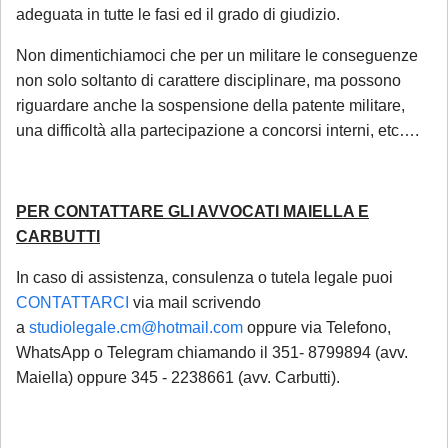
adeguata in tutte le fasi ed il grado di giudizio.
gestione adempimenti processuali
rinviabili) saranno prese in carico al rientro,
Non dimentichiamoci che per un militare le conseguenze
a partire dal 1° settembre 2026.
non solo soltanto di carattere disciplinare, ma possono
riguardare anche la sospensione della patente militare,
una difficoltà alla partecipazione a concorsi interni, etc….
PER CONTATTARE GLI AVVOCATI MAIELLA E
CARBUTTI
In caso di assistenza, consulenza o tutela legale puoi
CONTATTARCI
via mail scrivendo
a
studiolegale.cm@hotmail.com
oppure via Telefono,
WhatsApp o Telegram chiamando il 351- 8799894 (avv.
Maiella) oppure 345 - 2238661 (avv. Carbutti).