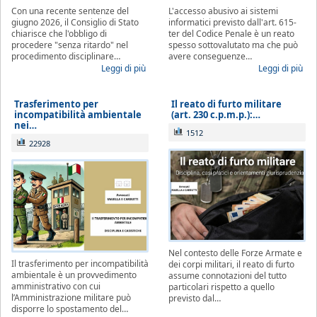
Con una recente sentenze del
L'accesso abusivo ai sistemi
giugno 2026, il Consiglio di Stato
informatici previsto dall'art. 615-
chiarisce che l'obbligo di
ter del Codice Penale è un reato
procedere "senza ritardo" nel
spesso sottovalutato ma che può
procedimento disciplinare…
avere conseguenze…
Leggi di più
Leggi di più
Trasferimento per
Il reato di furto militare
incompatibilità ambientale
(art. 230 c.p.m.p.):…
nei…
1512
22928
Nel contesto delle Forze Armate e
Il trasferimento per incompatibilità
dei corpi militari, il reato di furto
ambientale è un provvedimento
assume connotazioni del tutto
amministrativo con cui
particolari rispetto a quello
l’Amministrazione militare può
previsto dal…
disporre lo spostamento del…