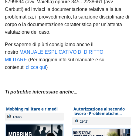
8799894 (avv. Maiella) oppure 345 - 2238661 (avv.
casistiche
:
Carbutti) ed inviaci la documentazione relativa alla tua
avviso di conclusione delle indagini ex
problematica, il provvedimento, la sanzione disciplinare di
art. 415-bis c.p.p.;
corpo o la documentazione caratteristica per un'attenta
ricorsi, memorie e osservazioni con
valutazione del caso.
termine di scadenza ricadente nel
Per saperne di più ti consigliamo anche il
periodo di chiusura,
solo se
nostro
MANUALE ESPLICATIVO DI DIRITTO
comunicate tempestivamente alla
MILITARE
(Per maggiori info sul manuale e sui
notifica
;
contenuti
clicca qui
)
Per tali casistiche La invitiamo a descrivere
dettagliatamente la situazione in una
Ti potrebbe interessare anche...
email: la Sua richiesta sarà evasa
esclusivamente tramite email di riscontro
Mobbing militare e rimedi
Autorizzazione al secondo
da parte dello Studio, che indicherà le
lavoro - Problematiche…
12643
modalità di gestione.
29421