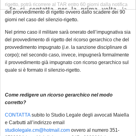
rigetto, potrà ricorrere al TAR entro 60 giorni dalla notifica
Se ci contatta per la prima volta
, la
del provvedimento di rigetto ovvero dallo scadere dei 90
informiamo che ogni richiesta di
giorni nel caso del silenzio-rigetto.
consulenza pervenuta in questo periodo
sarà gestita in videoconferenza a fronte di
Nel primo caso il militare sarà onerato dell’impugnativa sia
un compenso di
€ 180,00
, in ragione del
del provvedimento di rigetto del ricorso gerarchico che del
provvedimento impugnato (
i.e.
la sanzione disciplinare di
periodo di chiusura dello Studio.
Si precisa
corpo); nel secondo caso, invece, impugnerà formalmente
che tale maggiorazione non comporta un
il provvedimento già impugnato con ricorso gerarchico sul
trattamento prioritario
: l'appuntamento
quale si è formato il silenzio-rigetto.
sarà calendarizzato in base alla disponibilità
dei professionisti, in relazione all'urgenza
della questione posta. Se interessato, si
Come redigere un ricorso gerarchico nel modo
invita a mandare una mail con richiesta di
corretto?
prenotazione.
CONTATTA
subito lo Studio Legale degli avvocati Maiella
e Carbutti all’indirizzo email
Sarà comunque garantita assistenza
studiolegale.cm@hotmail.com
ovvero al numero 351-
urgente esclusivamente per le seguenti