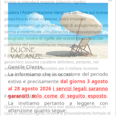
ricorso si intenderà respinto (silenzio-rigetto).
Qualora l’Amministrazione ritenga di decidere sul ricorso
gerarchico in modo espresso, potrà emanare
alternativamente un provvedimento di accoglimento dello
stesso e contestuale annullamento del provvedimento
impugnato; ovvero di rigetto del ricorso gerarchico con
conferma del provvedimento impugnato.
Il provvedimento di accoglimento/rigetto del ricorso
gerarchico assume carattere definitivo, pertanto, nel
Gentile Cliente,
secondo caso, sarà possibile per il militare ricorrere
La informiamo che in occasione del periodo
avverso lo stesso al competente TAR.
estivo e precisamente
dal giorno 3 agosto
al 28 agosto 2026
i servizi legali saranno
garantiti solo come di seguito esposto
.
Il ricorso al TAR
La invitiamo pertanto a leggere con
Qualora il ricorso gerarchico non abbia esito positivo, in
attenzione quanto segue:
caso di silenzio-rigetto ovvero di provvedimento formale di