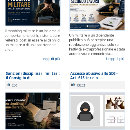
Se è già cliente dello Studio
, le richieste
non strettamente urgenti (aggiornamenti
sullo stato della pratica, quesiti generali,
gestione adempimenti processuali
Il mobbing militare è un insieme di
rinviabili) saranno prese in carico al rientro,
Un militare o un dipendente
comportamenti ostili, sistematici e
pubblico può percepire una
reiterati, posti in essere ai danni di
a partire dal 1° settembre 2026.
retribuzione aggiuntiva solo se
un militare o di un appartenente
l'attività extraprofessionale è stata
alle…
autorizzata o comunicata…
Leggi di più
Leggi di più
Sanzioni disciplinari militari:
Accesso abusivo allo SDI -
il Consiglio di…
Art. 615-ter c.p. .…
250
13252